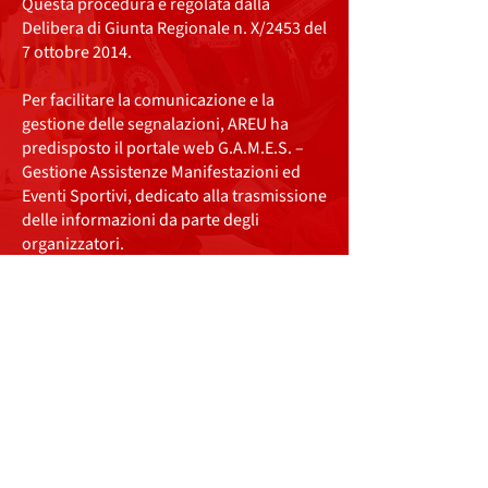
Questa procedura è regolata dalla
Delibera di Giunta Regionale n. X/2453 del
7 ottobre 2014.
Per facilitare la comunicazione e la
gestione delle segnalazioni, AREU ha
predisposto il portale web G.A.M.E.S. –
Gestione Assistenze Manifestazioni ed
Eventi Sportivi, dedicato alla trasmissione
delle informazioni da parte degli
organizzatori.
Croce Rossa Italiana Comitato di Poggio - Sermide
P.IVA:
02585520204
tel:
0386960333
Mail:
poggiosermide@cri.it
Sede Legale
P.zza IV Novembre, 17 – 46028 Sermide e Felonica
Sede Operativa
Via Abetone Brennero,
28 - 46025
Poggio Rusco