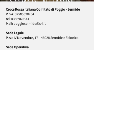
LA GRANDE ALLUVIONE
Croce Rossa Italiana Comitato di Poggio - Sermide
P.IVA:
02585520204
tel:
0386960333
Mail:
poggiosermide@cri.it
Sede Legale
P.zza IV Novembre, 17 – 46028 Sermide e Felonica
Sede Operativa
Via Abetone Brennero,
28 - 46025
Poggio Rusco
Informativa privacy
I nostri social