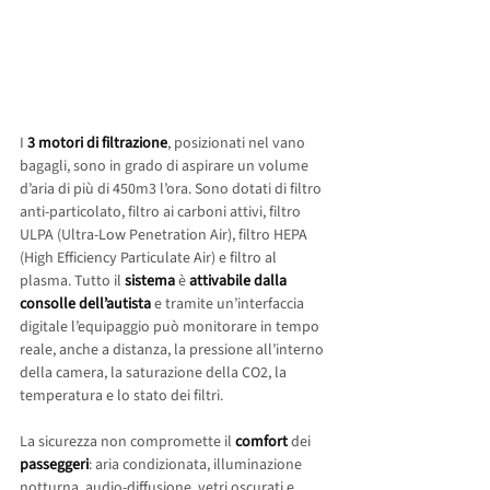
I 
3 motori di filtrazione
, posizionati nel vano 
bagagli, sono in grado di aspirare un volume 
d’aria di più di 450m3 l’ora. Sono dotati di filtro 
anti-particolato, filtro ai carboni attivi, filtro 
ULPA (Ultra-Low Penetration Air), filtro HEPA 
(High Efficiency Particulate Air) e filtro al 
plasma. Tutto il 
sistema
 è 
attivabile dalla 
consolle dell’autista
 e tramite un’interfaccia 
digitale l’equipaggio può monitorare in tempo 
reale, anche a distanza, la pressione all’interno 
della camera, la saturazione della CO2, la 
temperatura e lo stato dei filtri.
La sicurezza non compromette il 
comfort
 dei 
passeggeri
: aria condizionata, illuminazione 
notturna, audio-diffusione, vetri oscurati e 